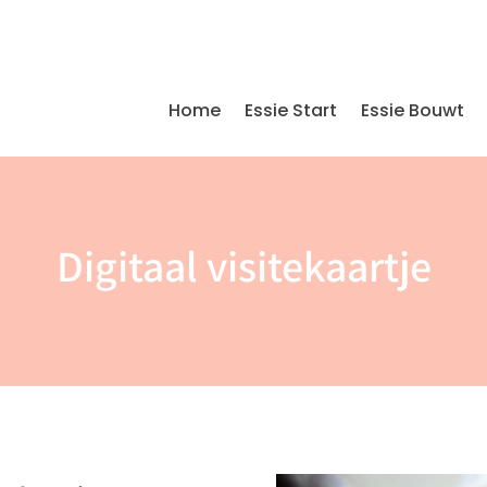
Home
Essie Start
Essie Bouwt
Digitaal visitekaartje