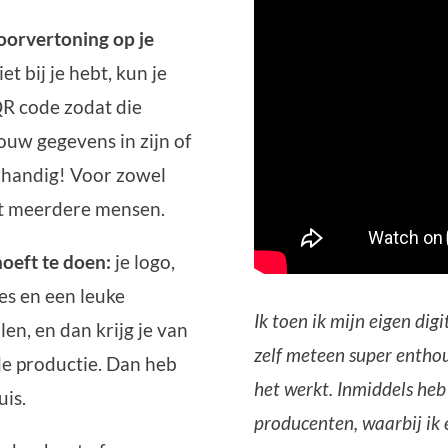
voorvertoning op je
et bij je hebt, kun je
QR code zodat die
ouw gegevens in zijn of
erhandig! Voor zowel
et meerdere mensen.
 hoeft te doen:
je logo,
des en een leuke
Ik toen ik mijn eigen dig
en, en dan krijg je van
zelf meteen super enthousi
 de productie. Dan heb
het werkt. Inmiddels he
uis.
producenten, waarbij ik